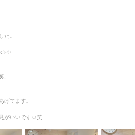
した。
️✨✨
笑。
あげてます。
見がいいです☺笑