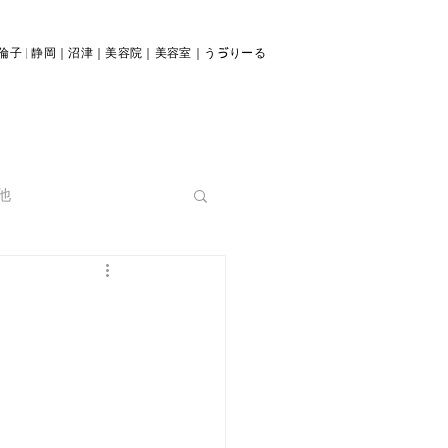
倫子 | 静岡｜沼津｜美容院｜美容室｜うゔりーる
他