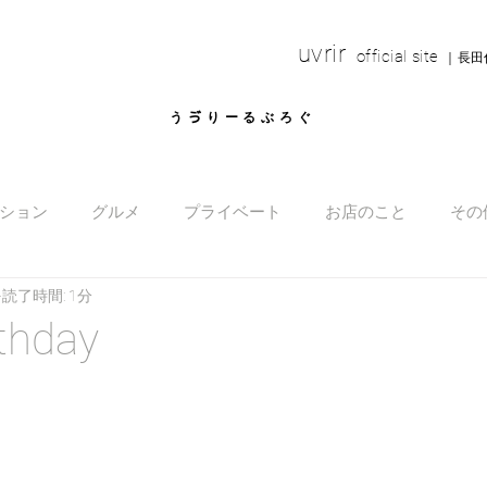
uvrir
o
fficial site
｜長田
​うゔりーるぶろぐ
ション
グルメ
プライベート
お店のこと
その
読了時間: 1分
thday