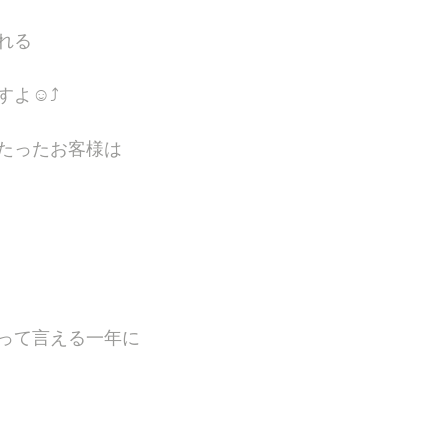
れる
☺️⤴︎
たったお客様は
って言える一年に
、