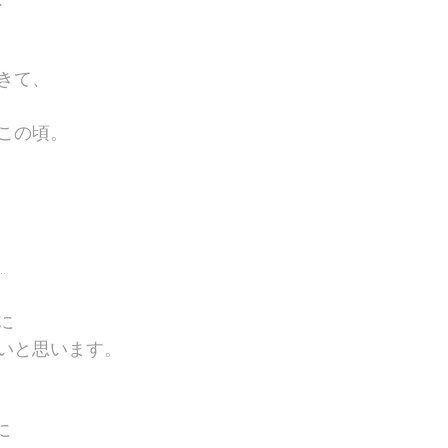
きて、
この頃。
…
に
いと思います。
に