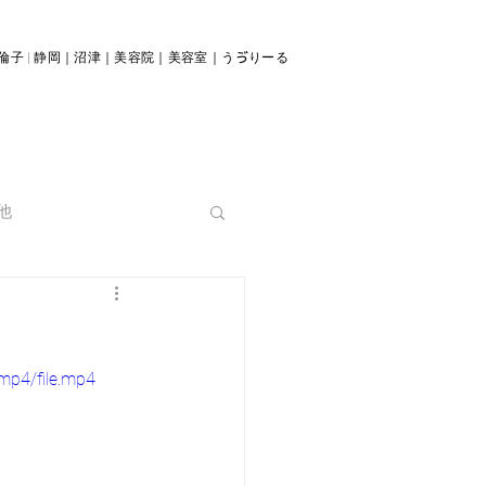
倫子 | 静岡｜沼津｜美容院｜美容室｜うゔりーる
他
mp4/file.mp4