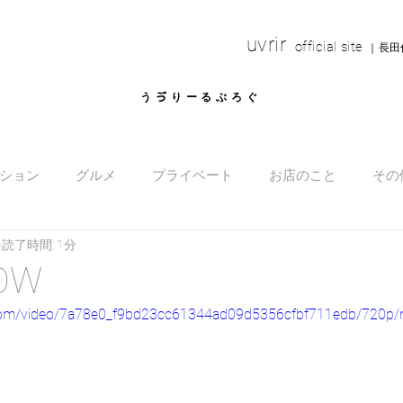
uvrir
o
fficial site
｜長田
​うゔりーるぶろぐ
ション
グルメ
プライベート
お店のこと
その
読了時間: 1分
OW
ic.com/video/7a78e0_f9bd23cc61344ad09d5356cfbf711edb/720p/