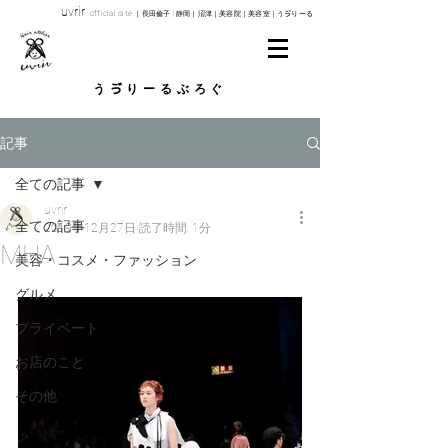
uvrir
o
fficial site
｜長田倫子 | 静岡｜沼津｜美容院｜美容室｜うゔりーる
​うゔりーるぶろぐ
記事
全ての記事
uvrir
全ての記事
2019年12月27日
読了時間: 1分
MHA
美容・コスメ・ファッション
グルメ
プライベート
お店のこと
その他