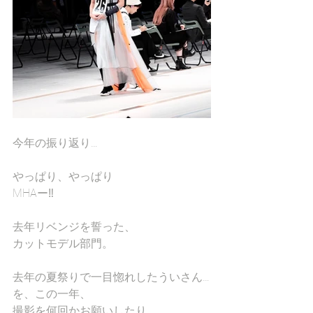
今年の振り返り…
やっぱり、やっぱり
MHAー‼️
去年リベンジを誓った、
カットモデル部門。
去年の夏祭りで一目惚れしたういさん…
を、この一年、
撮影を何回かお願いしたり、