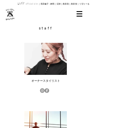
uvrir
o
fficial site
｜長田倫子 | 静岡｜沼津｜美容院｜美容室｜うゔりーる
​staff
オーナースタイリスト